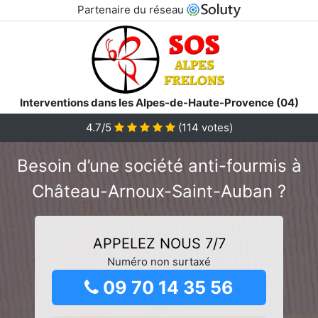
Partenaire du réseau
Interventions dans les Alpes-de-Haute-Provence (04)
4.7/5
(
114
votes)
Besoin d’une société anti-fourmis à
Château-Arnoux-Saint-Auban ?
APPELEZ NOUS 7/7
Numéro non surtaxé
09 70 14 35 56