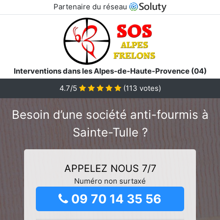
Partenaire du réseau
Interventions dans les Alpes-de-Haute-Provence (04)
4.7/5
(
113
votes)
Besoin d’une société anti-fourmis à
Sainte-Tulle ?
APPELEZ NOUS 7/7
Numéro non surtaxé
09 70 14 35 56