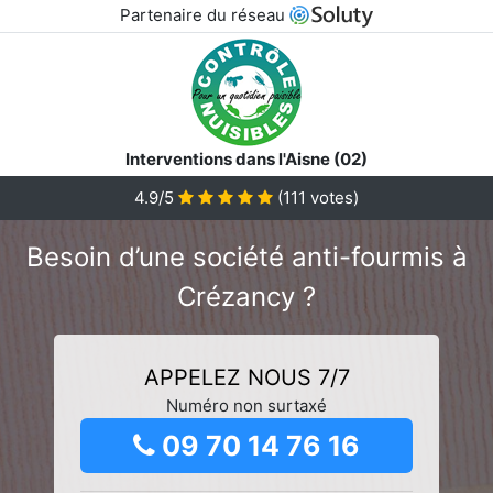
Partenaire du réseau
Interventions dans l'Aisne (02)
4.9/5
(
111
votes)
Besoin d’une société anti-fourmis à
Crézancy ?
APPELEZ NOUS 7/7
Numéro non surtaxé
09 70 14 76 16