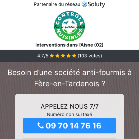
Partenaire du réseau
Interventions dans l'Aisne (02)
4.7/5
(
103
votes)
Besoin d’une société anti-fourmis à
Fère-en-Tardenois ?
APPELEZ NOUS 7/7
Numéro non surtaxé
09 70 14 76 16