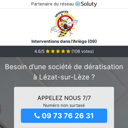
Partenaire du réseau
Interventions dans l'Ariège (09)
4.6/5
(
108
votes)
Besoin d’une société de dératisation
à Lézat-sur-Lèze ?
APPELEZ NOUS 7/7
Numéro non surtaxé
09 73 76 26 31