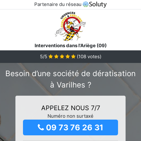
Partenaire du réseau
Interventions dans l'Ariège (09)
5/5
(
108
votes)
Besoin d’une société de dératisation
à Varilhes ?
APPELEZ NOUS 7/7
Numéro non surtaxé
09 73 76 26 31