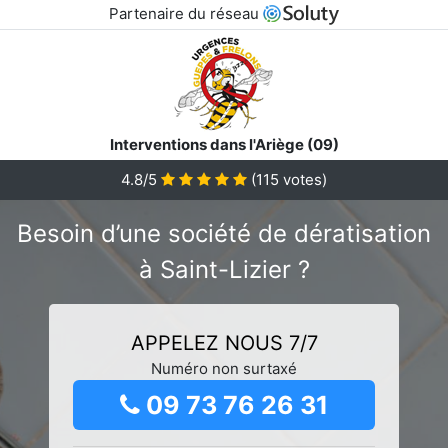
Partenaire du réseau
Interventions dans l'Ariège (09)
4.8/5
(
115
votes)
Besoin d’une société de dératisation
à Saint-Lizier ?
APPELEZ NOUS 7/7
Numéro non surtaxé
09 73 76 26 31