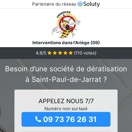
Partenaire du réseau
Interventions dans l'Ariège (09)
4.8/5
(
110
votes)
Besoin d’une société de dératisation
à Saint-Paul-de-Jarrat ?
APPELEZ NOUS 7/7
Numéro non surtaxé
09 73 76 26 31