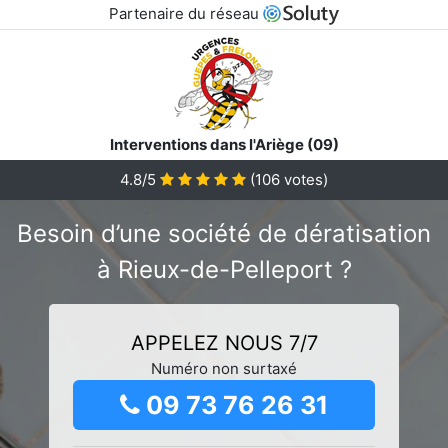
Partenaire du réseau
Interventions dans l'Ariège (09)
4.8/5
(
106
votes)
Besoin d’une société de dératisation
à Rieux-de-Pelleport ?
APPELEZ NOUS 7/7
Numéro non surtaxé
09 73 76 26 31