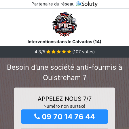
Partenaire du réseau
Interventions dans le Calvados (14)
4.3/5
(
107
votes)
Besoin d’une société anti-fourmis à
Ouistreham ?
APPELEZ NOUS 7/7
Numéro non surtaxé
09 70 14 76 44