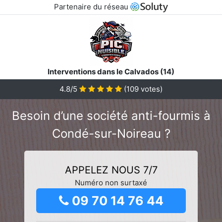
Partenaire du réseau
Interventions dans le Calvados (14)
4.8/5
(
109
votes)
Besoin d’une société anti-fourmis à
Condé-sur-Noireau ?
APPELEZ NOUS 7/7
Numéro non surtaxé
09 70 14 76 44