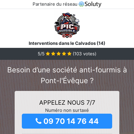
Partenaire du réseau
Interventions dans le Calvados (14)
5/5
(
103
votes)
Besoin d’une société anti-fourmis à
Pont-l'Évêque ?
APPELEZ NOUS 7/7
Numéro non surtaxé
09 70 14 76 44