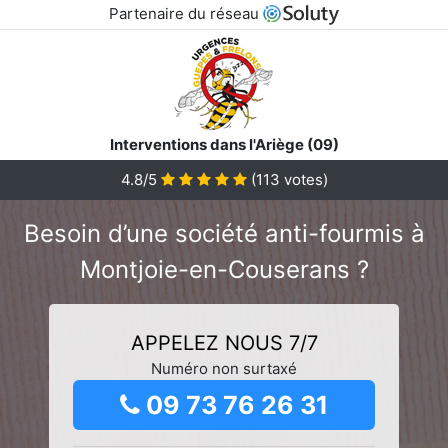
Partenaire du réseau
Interventions dans l'Ariège (09)
4.8/5
(
113
votes)
Besoin d’une société anti-fourmis à
Montjoie-en-Couserans ?
APPELEZ NOUS 7/7
Numéro non surtaxé
09 73 76 26 31