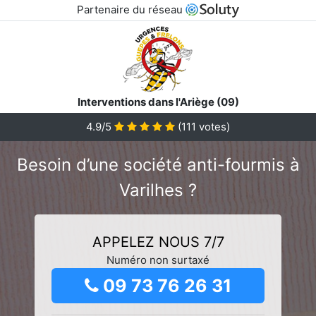
Partenaire du réseau
Interventions dans l'Ariège (09)
4.9/5
(
111
votes)
Besoin d’une société anti-fourmis à
Varilhes ?
APPELEZ NOUS 7/7
Numéro non surtaxé
09 73 76 26 31