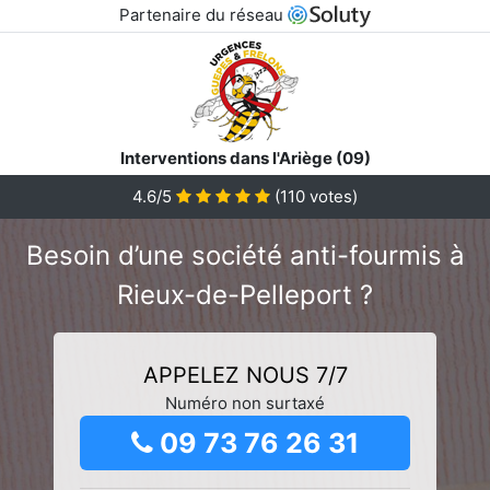
Partenaire du réseau
Interventions dans l'Ariège (09)
4.6/5
(
110
votes)
Besoin d’une société anti-fourmis à
Rieux-de-Pelleport ?
APPELEZ NOUS 7/7
Numéro non surtaxé
09 73 76 26 31