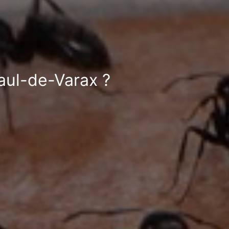
aul-de-Varax ?