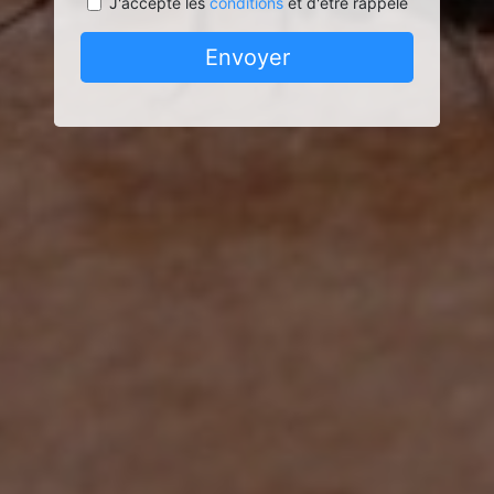
J'accepte les
conditions
et d'être rappelé
Envoyer