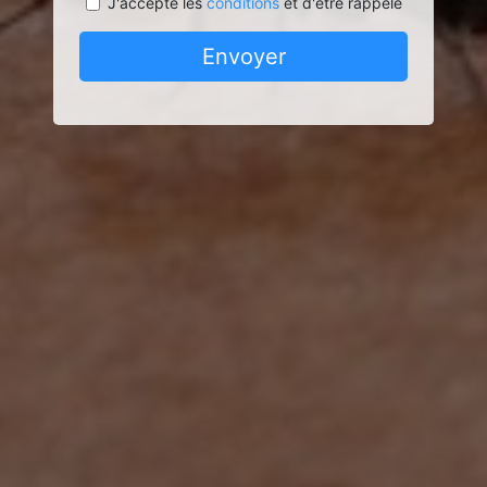
J'accepte les
conditions
et d'être rappelé
Envoyer